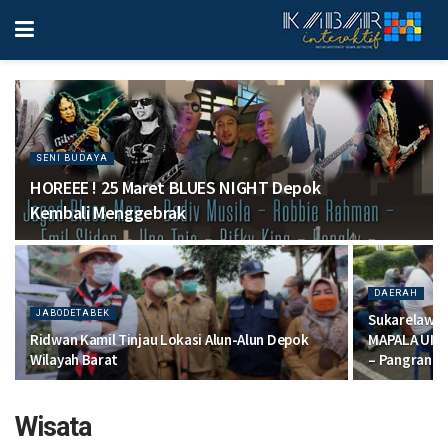
SENI BUDAYA
HOREEE ! 25 Maret BLUES NIGHT Depok
Kembali Menggebrak
DAERAH
JABODETABEK
Sukarelawa
Ridwan Kamil Tinjau Lokasi Alun-Alun Depok
MAPALA UI G
Wilayah Barat
– Pangrang
Wisata