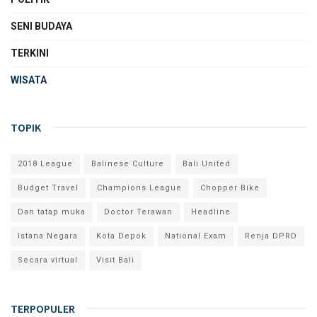
SENI BUDAYA
TERKINI
WISATA
TOPIK
2018 League
Balinese Culture
Bali United
Budget Travel
Champions League
Chopper Bike
Dan tatap muka
Doctor Terawan
Headline
Istana Negara
Kota Depok
National Exam
Renja DPRD
Secara virtual
Visit Bali
TERPOPULER