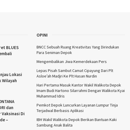
OPINI
BNCC Sebuah Ruang Kreativitas Yang Dirindukan
ret BLUES
Para Seniman Depok
embali
Mengembalikan Jiwa Kemerdekaan Pers
Lepas Pisah Sambut Camat Cipayung Dari Plt
njau Lokasi
Asloe’ah Madjri Ke Plt Hasan Nurdin
k Wilayah
Hari Pertama Masuk Kantor Wakil Walikota Depok
Imam Budi Hartono Silarrahmi Dengan Walikota Kyai
Muhammad Idris
MONTANA
Pemkot Depok Luncurkan Layanan Lumpur Tinja
RI dan
Terjadwal Berbasis Aplikasi
 Vaksinasi Di
de –
IBH Wakil Walikota Depok Berikan Bantuan Kaki
Sambung Anak Balita