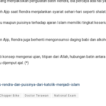
 yang menyaksikan pergulatan batin Rendra, dia percaya ada hal 
Ajip saat Rendra menjalankan syariat sehari-hari seperti shalat
ku maupun puisinya terhadap ajaran Islam memiliki tingkat kes
 Ajip, Rendra juga berhenti mengonsumsi daging babi dan alkoho
 konsep mengenai ujian, titipan dari Allah, hubungan batin antara 
 dijemput ajal. (*)
-rendra-dan-puisinya-dari-katolik-menjadi-islam
Chopper Bike
Doctor Terawan
National Exam