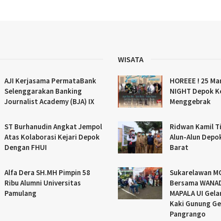
WISATA
AJI Kerjasama PermataBank
HOREEE ! 25 Ma
Selenggarakan Banking
NIGHT Depok K
Journalist Academy (BJA) IX
Menggebrak
ST Burhanudin Angkat Jempol
Ridwan Kamil Ti
Atas Kolaborasi Kejari Depok
Alun-Alun Depo
Dengan FHUI
Barat
Alfa Dera SH.MH Pimpin 58
Sukarelawan 
Ribu Alumni Universitas
Bersama WANAD
Pamulang
MAPALA UI Gelar
Kaki Gunung Ge
Pangrango