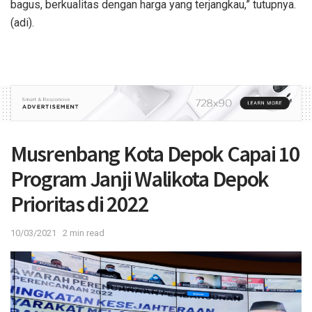
bagus, berkualitas dengan harga yang terjangkau,” tutupnya.
(adi).
Musrenbang Kota Depok Capai 10
Program Janji Walikota Depok
Prioritas di 2022
10/03/2021
2 min read