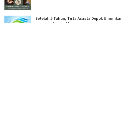
Setelah 5 Tahun, Tirta Asasta Depok Umumkan
Penyesuaian Tarif
AJI, LBH Pers dan LBH Jakarta Gugat Kominfo
Posko Tim Terpadu Depok Peduli Bencana Di
Cianjur Salurkan Bantuan
Pencapaian visi, misi, dan janji kepala daerah yang Maju,
Berbudaya dan Sejahtera.