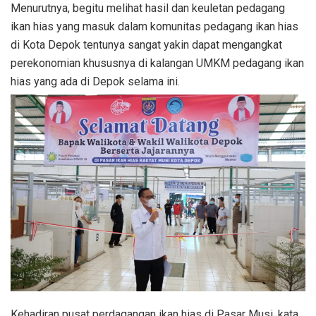
Menurutnya, begitu melihat hasil dan keuletan pedagang
ikan hias yang masuk dalam komunitas pedagang ikan hias
di Kota Depok tentunya sangat yakin dapat mengangkat
perekonomian khususnya di kalangan UMKM pedagang ikan
hias yang ada di Depok selama ini.
Kehadiran pusat perdagangan ikan hias di Pasar Musi, kata