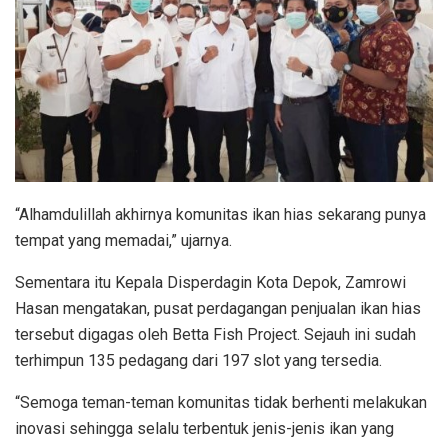
“Alhamdulillah akhirnya komunitas ikan hias sekarang punya
tempat yang memadai,” ujarnya.
Sementara itu Kepala Disperdagin Kota Depok, Zamrowi
Hasan mengatakan, pusat perdagangan penjualan ikan hias
tersebut digagas oleh Betta Fish Project. Sejauh ini sudah
terhimpun 135 pedagang dari 197 slot yang tersedia.
“Semoga teman-teman komunitas tidak berhenti melakukan
inovasi sehingga selalu terbentuk jenis-jenis ikan yang