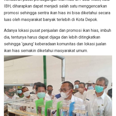
IBH, diharapkan dapat menjadi salah satu menggencarkan
promosi sehingga sentra ikan hias ini bisa diketahui secara
luas oleh masyarakat banyak terlebih di Kota Depok.
Adanya lokasi pusat penjualan dan promosi ikan hias, imbuh
dia, tentunya harus dapat dijaga dan lebih ditingkatkan
sehingga ‘gaung’ keberadaan komunitas dan lokasi jualan
ikan hias semakin diketahui masyarakat umum.