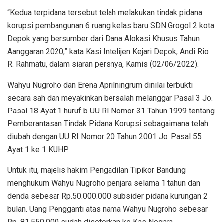
“Kedua terpidana tersebut telah melakukan tindak pidana
korupsi pembangunan 6 ruang kelas baru SDN Grogol 2 kota
Depok yang bersumber dari Dana Alokasi Khusus Tahun
Aanggaran 2020,” kata Kasi Intelijen Kejari Depok, Andi Rio
R. Rahmatu, dalam siaran persnya, Kamis (02/06/2022).
Wahyu Nugroho dan Erena Aprilningrum dinilai terbukti
secara sah dan meyakinkan bersalah melanggar Pasal 3 Jo.
Pasal 18 Ayat 1 huruf b UU RI Nomor 31 Tahun 1999 tentang
Pemberantasan Tindak Pidana Korupsi sebagaimana telah
diubah dengan UU RI Nomor 20 Tahun 2001 Jo. Pasal 55
Ayat 1 ke 1 KUHP.
Untuk itu, majelis hakim Pengadilan Tipikor Bandung
menghukum Wahyu Nugroho penjara selama 1 tahun dan
denda sebesar Rp.50.000.000 subsider pidana kurungan 2
bulan. Uang Pengganti atas nama Wahyu Nugroho sebesar
Rp. 81.550.000 sudah disetorkan ke Kas Negara