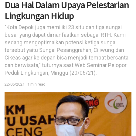
Dua Hal Dalam Upaya Pelestarian
Lingkungan Hidup
"Kota Depok juga memiliki 23 situ dan tiga sungai
besar yang dapat dimanfaatkan sebagai RTH. Kami
sedang mengoptimalkan potensi ketiga sungai
tersebut yaitu Sungai Pesanggrahan, Ciliwung dan
Cikeas agar ke depan bisa menjadi tempat bersantai
dan berwisata," tuturnya saat Web Seminar Pelopor
Peduli Lingkungan, Minggu (20/06/21).
22/06/2021
1 min read