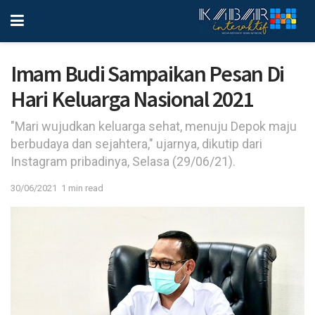
Imam Budi Sampaikan Pesan Di
Hari Keluarga Nasional 2021
"Mari wujudkan keluarga sehat, menuju Depok maju
berbudaya dan sejahtera," ujarnya, dikutip dari
Instagram pribadinya, Selasa (29/06/21).
30/06/2021
1 min read