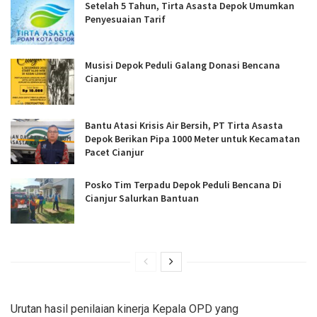
Setelah 5 Tahun, Tirta Asasta Depok Umumkan
Penyesuaian Tarif
Musisi Depok Peduli Galang Donasi Bencana
Cianjur
Bantu Atasi Krisis Air Bersih, PT Tirta Asasta
Depok Berikan Pipa 1000 Meter untuk Kecamatan
Pacet Cianjur
Posko Tim Terpadu Depok Peduli Bencana Di
Cianjur Salurkan Bantuan
Urutan hasil penilaian kinerja Kepala OPD yang