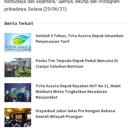
berbudaya dan sejahtera,” ujarnya, dikutip dari Instagram
pribadinya, Selasa (29/06/21).
Berita Terkait
Setelah 5 Tahun, Tirta Asasta Depok Umumkan
Penyesuaian Tarif
Posko Tim Terpadu Depok Peduli Bencana Di
Cianjur Salurkan Bantuan
Tirta Asasta Depok Rayakan HUT Ke-11, Wakil
Walikota Minta Tingkatkan Kesadaran
Masyarakat
Disparbud Jabar Gelar Pra Kongres Bahasa
Daerah Wilayah Priangan