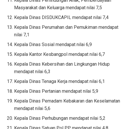
Kepala Dinas Perlindungan Anak, Pemberdayaan
Masyarakat dan Keluarga mendapat nilai 7,5
Kepala Dinas DISDUKCAPIL mendapat nilai 7,4
Kepala Dinas Perumahan dan Pemukiman mendapat
nilai 7,1
Kepala Dinas Sosial mendapat nilai 6,9
Kepala Kantor Kesbangpol mendapat nilai 6,7
Kepala Dinas Kebersihan dan Lingkungan Hidup
mendapat nilai 6,3
Kepala Dinas Tenaga Kerja mendapat nilai 6,1
Kepala Dinas Pertanian mendapat nilai 5,9
Kepala Dinas Pemadam Kebakaran dan Keselamatan
mendapat nilai 5,6
Kepala Dinas Perhubungan mendapat nilai 5,2
Kepala Dinas Satuan Pol PP mendapat nilai 4,8