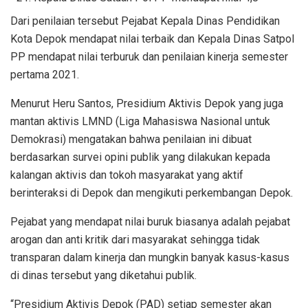
Dari penilaian tersebut Pejabat Kepala Dinas Pendidikan
Kota Depok mendapat nilai terbaik dan Kepala Dinas Satpol
PP mendapat nilai terburuk dan penilaian kinerja semester
pertama 2021.
Menurut Heru Santos, Presidium Aktivis Depok yang juga
mantan aktivis LMND (Liga Mahasiswa Nasional untuk
Demokrasi) mengatakan bahwa penilaian ini dibuat
berdasarkan survei opini publik yang dilakukan kepada
kalangan aktivis dan tokoh masyarakat yang aktif
berinteraksi di Depok dan mengikuti perkembangan Depok.
Pejabat yang mendapat nilai buruk biasanya adalah pejabat
arogan dan anti kritik dari masyarakat sehingga tidak
transparan dalam kinerja dan mungkin banyak kasus-kasus
di dinas tersebut yang diketahui publik.
“Presidium Aktivis Depok (PAD) setiap semester akan