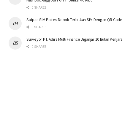
Nasi Box Anggota Pol PP Senilai 46 Ribu
0 SHARES
Satpas SIM Polres Depok Terbitkan SIM Dengan QR Code
0 SHARES
Surveyor PT. Adira Multi Finance Diganjar 10 Bulan Penjara
0 SHARES