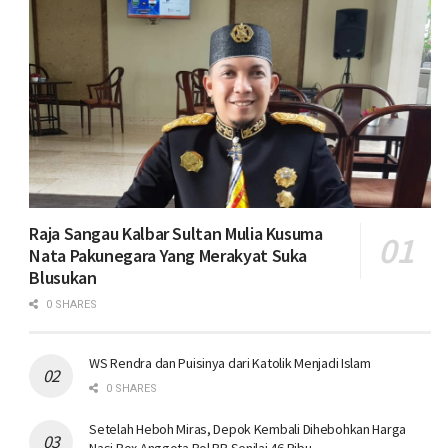
Raja Sangau Kalbar Sultan Mulia Kusuma
Nata Pakunegara Yang Merakyat Suka
Blusukan
0 SHARES
WS Rendra dan Puisinya dari Katolik Menjadi Islam
0 SHARES
Setelah Heboh Miras, Depok Kembali Dihebohkan Harga