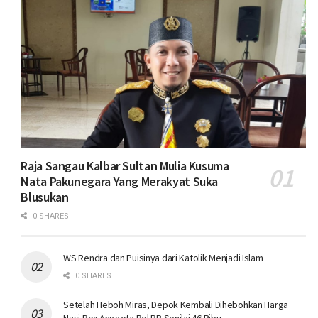
Raja Sangau Kalbar Sultan Mulia Kusuma
Nata Pakunegara Yang Merakyat Suka
Blusukan
0 SHARES
WS Rendra dan Puisinya dari Katolik Menjadi Islam
0 SHARES
Setelah Heboh Miras, Depok Kembali Dihebohkan Harga