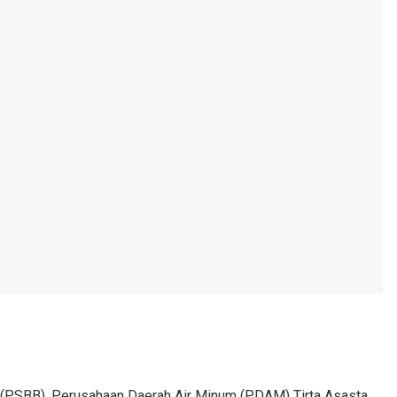
(PSBB), Perusahaan Daerah Air Minum (PDAM) Tirta Asasta