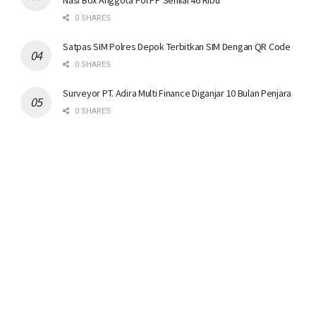
Nasi Box Anggota Pol PP Senilai 46 Ribu
0 SHARES
Satpas SIM Polres Depok Terbitkan SIM Dengan QR Code
0 SHARES
Surveyor PT. Adira Multi Finance Diganjar 10 Bulan Penjara
0 SHARES