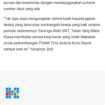
inovasi dan kreativitas dengan mendayagunakan potensi
sumber daya yang ada.
“Tak lupa saya mengucapkan terima kasih kepada jajaran
direksi yang lama atas sumbangsih kinerja yang baik selama
periode sebelumnya. Semoga Allah SWT, Tuhan Yang Maha
Kuasa membalas semua kerja keras yang telah dilakukan
untuk perkembangan PDAM Tirta Asasta Kota Depok
sampai saat ini,” tutupnya. (bd)