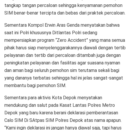
tangkap tangan percaloan sehingga kenyamanan pemohon
SIM benar-benar tercipta dan bebas dari praktek percaloan.
Sementara Kompol Erwin Aras Genda menyatakan bahwa
saat ini Polri khususnya Ditlantas Polri sedang
mempersiapkan program “Zero Accident” yang mana semua
pihak harus siap menyelenggarakannya diawali dengan tertib
pelayanan dan tertib dari percaloan ditambah juga dengan
peningkatan pelayanan dan fasilitas agar suasana nyaman
dan aman bagi seluruh pemohon sim terutama sekali bagi
yang dananya terbatas sehingga hal ini jelas sangat-sangat
membantu bagi pemohon SIM.
Sementara para aktivis Kota Depok menyatakan
mendukung dan salut pada Kasat Lantas Polres Metro
Depok yang baru karena berani deklarasi pemberantasan
Calo SIM Di SAtpas SIM Polres Depok atas nama apapun.
“Kami ingin deklarasi ini jangan hanya diawal saja, tapi harus