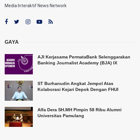
Media Interaktif News Network
GAYA
AJI Kerjasama PermataBank Selenggarakan
Banking Journalist Academy (BJA) IX
ST Burhanudin Angkat Jempol Atas
Kolaborasi Kejari Depok Dengan FHUI
Alfa Dera SH.MH Pimpin 58 Ribu Alumni
Universitas Pamulang