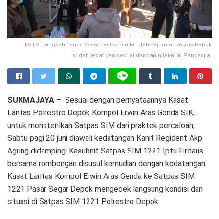
FOTO: Langkah Tegas Kasat Lantas Dinilai oleh sejumlah aktivis Depok
sudah tepat dan sesuai dengan nilai-nilai Pancasila.
SUKMAJAYA
– Sesuai dengan pernyataannya Kasat
Lantas Polrestro Depok Kompol Erwin Aras Genda SIK,
untuk mensterilkan Satpas SIM dari praktek percaloan,
Sabtu pagi 20 juni diawali kedatangan Kanit Regident Akp
Agung didampingi Kasubnit Satpas SIM 1221 Iptu Firdaus
bersama rombongan disusul kemudian dengan kedatangan
Kasat Lantas Kompol Erwin Aras Genda ke Satpas SIM
1221 Pasar Segar Depok mengecek langsung kondisi dan
situasi di Satpas SIM 1221 Polrestro Depok.