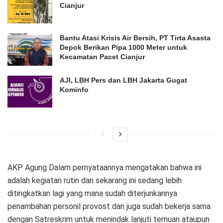
Cianjur
Bantu Atasi Krisis Air Bersih, PT Tirta Asasta
Depok Berikan Pipa 1000 Meter untuk
Kecamatan Pacet Cianjur
AJI, LBH Pers dan LBH Jakarta Gugat
Kominfo
AKP Agung Dalam pernyataannya mengatakan bahwa ini
adalah kegiatan rutin dan sekarang ini sedang lebih
ditingkatkan lagi yang mana sudah diterjunkannya
penambahan personil provost dan juga sudah bekerja sama
dengan Satreskrim untuk menindak lanjuti temuan ataupun