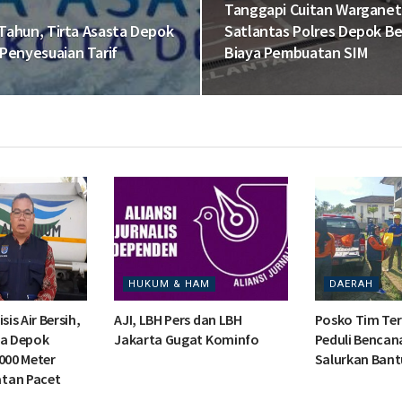
Tanggapi Cuitan Warganet
Tahun, Tirta Asasta Depok
Satlantas Polres Depok B
enyesuaian Tarif
Biaya Pembuatan SIM
HUKUM & HAM
DAERAH
sis Air Bersih,
AJI, LBH Pers dan LBH
Posko Tim Te
ta Depok
Jakarta Gugat Kominfo
Peduli Bencana
000 Meter
Salurkan Ban
tan Pacet