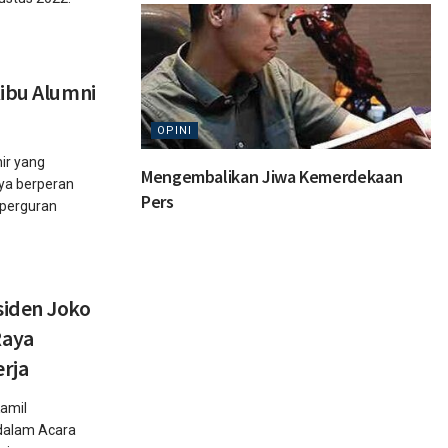
Ribu Alumni
OPINI
ir yang
Mengembalikan Jiwa Kemerdekaan
nya berperan
Pers
i perguran
siden Joko
Raya
rja
amil
dalam Acara