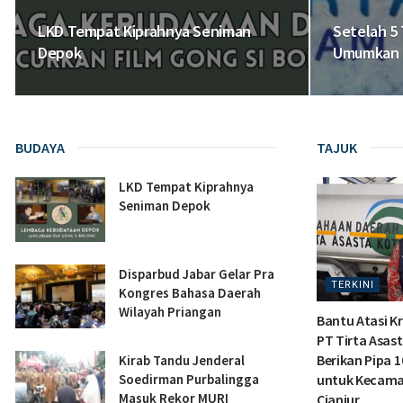
LKD Tempat Kiprahnya Seniman
Setelah 5 
Depok
Umumkan P
BUDAYA
TAJUK
LKD Tempat Kiprahnya
Seniman Depok
Disparbud Jabar Gelar Pra
TERKINI
Kongres Bahasa Daerah
Wilayah Priangan
Bantu Atasi Kri
PT Tirta Asas
Berikan Pipa 1
Kirab Tandu Jenderal
Soedirman Purbalingga
untuk Kecama
Masuk Rekor MURI
Cianjur