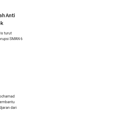
ah Anti
ok
s turut
orupsi SMAN 6
Mochamad
membantu
jaran dari