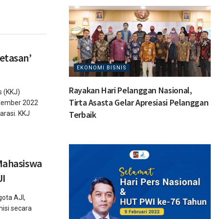
etasan’
EKONOMI BISNIS
Rayakan Hari Pelanggan Nasional,
 (KKJ)
Tirta Asasta Gelar Apresiasi Pelanggan
ptember 2022
Terbaik
arasi. KKJ
 Mahasiswa
JI
ota AJI,
misi secara