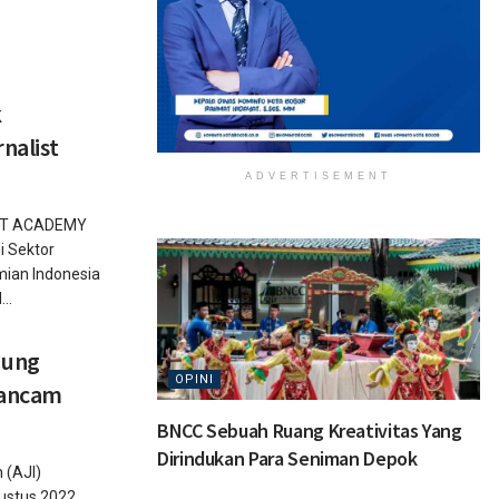
k
nalist
ADVERTISEMENT
IST ACADEMY
i Sektor
ian Indonesia
..
dung
OPINI
gancam
BNCC Sebuah Ruang Kreativitas Yang
Dirindukan Para Seniman Depok
 (AJI)
ustus 2022.