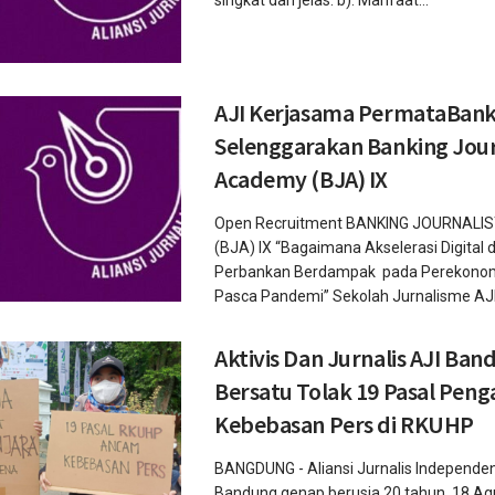
singkat dan jelas. b). Manfaat...
AJI Kerjasama PermataBan
Selenggarakan Banking Jour
Academy (BJA) IX
Open Recruitment BANKING JOURNAL
(BJA) IX “Bagaimana Akselerasi Digital d
Perbankan Berdampak pada Perekonom
Pasca Pandemi” Sekolah Jurnalisme AJI.
Aktivis Dan Jurnalis AJI Ban
Bersatu Tolak 19 Pasal Pen
Kebebasan Pers di RKUHP
BANGDUNG - Aliansi Jurnalis Independen
Bandung genap berusia 20 tahun, 18 Ag