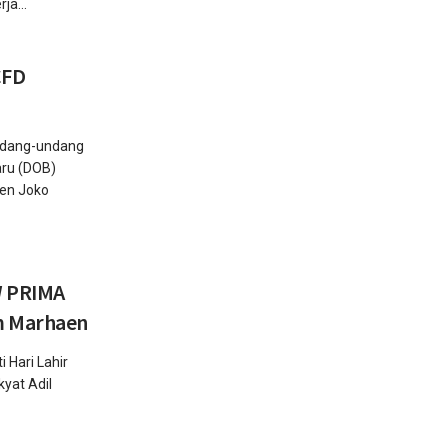
ja...
CFD
dang-undang
ru (DOB)
den Joko
W PRIMA
m Marhaen
Hari Lahir
kyat Adil