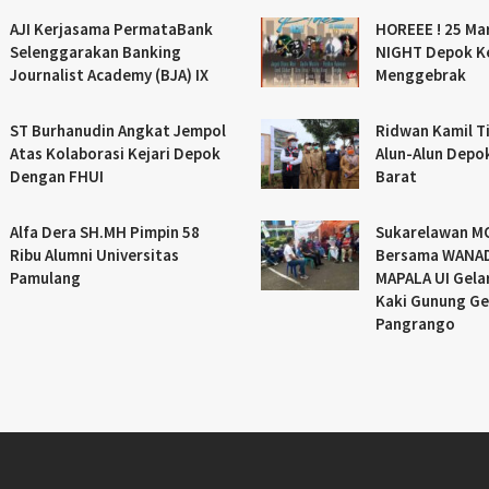
AJI Kerjasama PermataBank
HOREEE ! 25 Ma
Selenggarakan Banking
NIGHT Depok K
Journalist Academy (BJA) IX
Menggebrak
ST Burhanudin Angkat Jempol
Ridwan Kamil Ti
Atas Kolaborasi Kejari Depok
Alun-Alun Depo
Dengan FHUI
Barat
Alfa Dera SH.MH Pimpin 58
Sukarelawan 
Ribu Alumni Universitas
Bersama WANAD
Pamulang
MAPALA UI Gelar
Kaki Gunung Ge
Pangrango