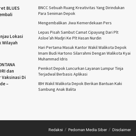
BNCC Sebuah Ruang Kreativitas Yang Dirindukan
ret BLUES
Para Seniman Depok
embali
Mengembalikan Jiwa Kemerdekaan Pers
Lepas Pisah Sambut Camat Cipayung Dari Plt
njau Lokasi
Asloe’ah Madjri Ke Plt Hasan Nurdin
k Wilayah
Hari Pertama Masuk Kantor Wakil Walikota Depok
Imam Budi Hartono Silarrahmi Dengan Walikota Kyai
Muhammad Idris
MONTANA
Pemkot Depok Luncurkan Layanan Lumpur Tinja
RI dan
Terjadwal Berbasis Aplikasi
 Vaksinasi Di
de –
IBH Wakil Walikota Depok Berikan Bantuan Kaki
Sambung Anak Balita
Redaksi
Pedoman Media Siber
Disclaimer